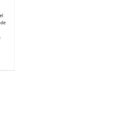
el
nde
n