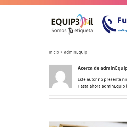
Saltar
al
contenido
Inicio
adminEquip
Acerca de
adminEqui
Este autor no presenta ni
Hasta ahora adminEquip h