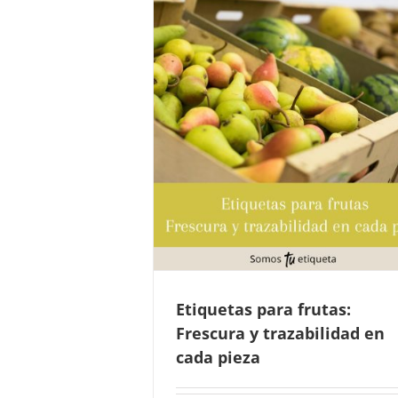
 para frutas:
trazabilidad en
a pieza
tificación y Etiquetado
Etiquetas para frutas:
Frescura y trazabilidad en
cada pieza