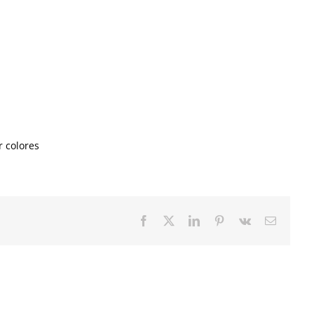
r colores
Facebook
Twitter
LinkedIn
Pinterest
Vk
Correo
electrón