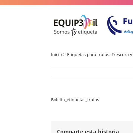
Saltar
al
contenido
Inicio
Etiquetas para frutas: Frescura y
Boletín_etiquetas_frutas
Comparte esta historia