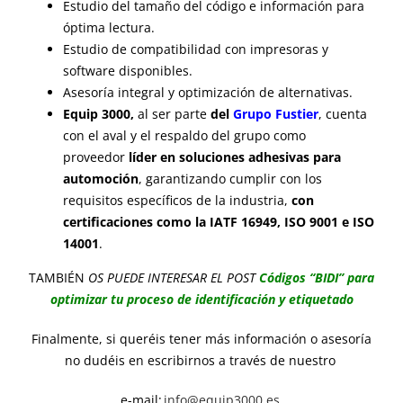
E
studio del tamaño del código e información para
óptima lectura.
Estudio de com
patibilidad con impresoras y
software disponibles.
Asesoría integral y
optimización de alternativas.
Equip 3000,
al ser parte
d
el
Grupo Fustier
, cuenta
con el aval y el respaldo del grupo
c
omo
proveedor
líder en soluciones
adhesivas
para
automoción
, garantiza
ndo
cumplir con los
requisitos específicos de la industria,
con
certificaciones como la
IATF 16949,
ISO 9001 e ISO
14001
.
TAMBIÉN
OS PUEDE INTERESAR EL POST
Códigos “BIDI” para
optimizar tu proceso de identificación y etiquetado
Finalmente, si queréis tener
más información o asesoría
no dudéis en escribirnos a través de nuestro
e-mail:
info@equip3000.es