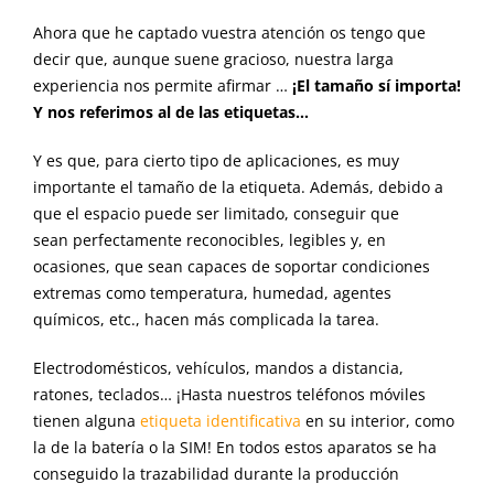
Ahora que he captado vuestra atención os tengo que
decir que, aunque suene gracioso, nuestra larga
experiencia nos
permite afirmar
…
¡El tamaño sí importa!
Y nos referimos al de
las
etiquetas…
Y es que, para cierto tipo de aplicaciones,
es muy
importante
el tamaño de la etiqueta. Además, d
ebido a
que el espacio puede ser limitado
,
conseguir que
sea
n
perfectamente reconocible
s
,
le
g
ible
s
y, en
ocasiones,
que sean capaces de soportar
condiciones
extremas
como temperatura, humedad,
agentes
químicos,
etc.,
hacen más complicad
a la tarea.
Electrodomésticos, vehículos, mandos a distancia,
ratones, teclados… ¡Hasta nuestros teléfonos móviles
tienen alguna
etiqueta identificativa
en su interior, como
la de la batería o la
SIM!
En todos estos aparatos se ha
conseguido la trazabilidad durante la producción