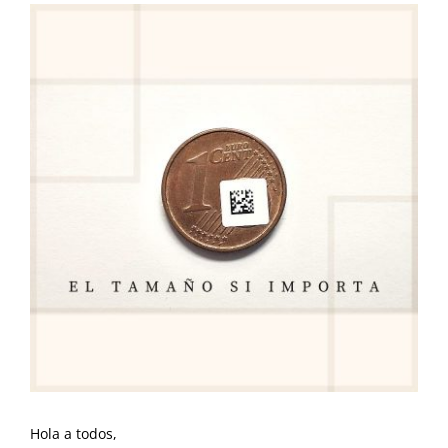
Ver
imagen
más
grande
Hola a todos,