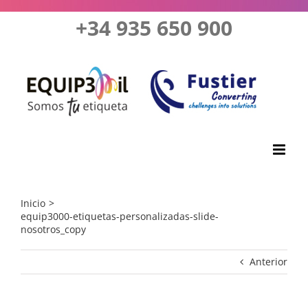
Saltar
+34 935 650 900
al
contenido
Inicio
equip3000-etiquetas-personalizadas-slide-
nosotros_copy
Anterior