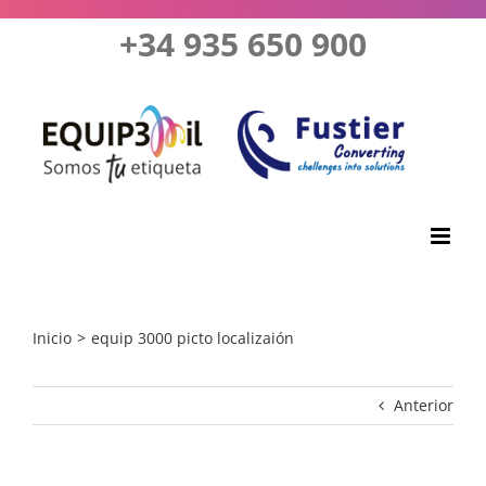
Saltar
+34 935 650 900
al
contenido
Inicio
equip 3000 picto localizaión
Anterior